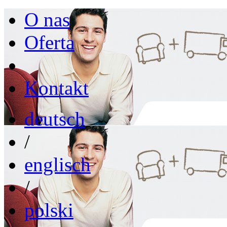
O nas
Oferta
Kontakt
deutsch
/
englisch
/
polski