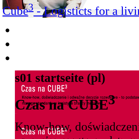
3
Cube
- Logisticts for a liv
s01 startseite (pl)
3
Czas na CUBE
Know-how, doświadczeni